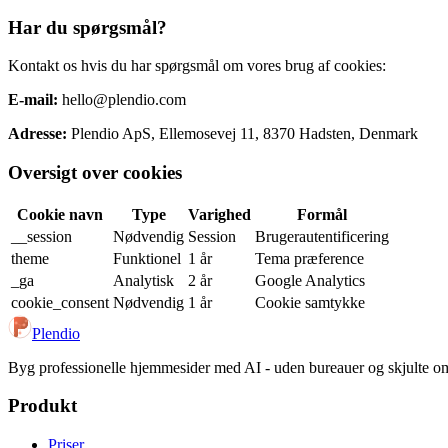
Har du spørgsmål?
Kontakt os hvis du har spørgsmål om vores brug af cookies:
E-mail:
hello@plendio.com
Adresse:
Plendio ApS, Ellemosevej 11, 8370 Hadsten, Denmark
Oversigt over cookies
Cookie navn
Type
Varighed
Formål
__session
Nødvendig
Session
Brugerautentificering
theme
Funktionel
1 år
Tema præference
_ga
Analytisk
2 år
Google Analytics
cookie_consent
Nødvendig
1 år
Cookie samtykke
Plendio
Byg professionelle hjemmesider med AI - uden bureauer og skjulte o
Produkt
Priser