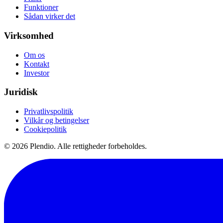
Funktioner
Sådan virker det
Virksomhed
Om os
Kontakt
Investor
Juridisk
Privatlivspolitik
Vilkår og betingelser
Cookiepolitik
©
2026
Plendio. Alle rettigheder forbeholdes.